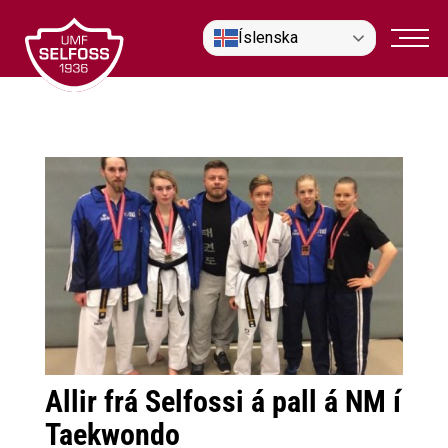
Fara
Íslenska
í
efni
Allir frá Selfossi á pall á NM í
Taekwondo