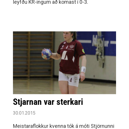
leyfðu KR-ingum að komast í 0-3.
Stjarnan var sterkari
30.01.2015
Meistaraflokkur kvenna tók á móti Stjörnunni