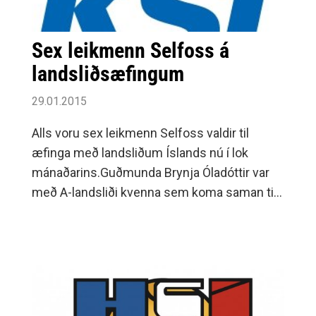
Sex leikmenn Selfoss á
landsliðsæfingum
29.01.2015
Alls voru sex leikmenn Selfoss valdir til
æfinga með landsliðum Íslands nú í lok
mánaðarins.Guðmunda Brynja Óladóttir var
með A-landsliði kvenna sem koma saman til
æfinga í Kórnum 24.