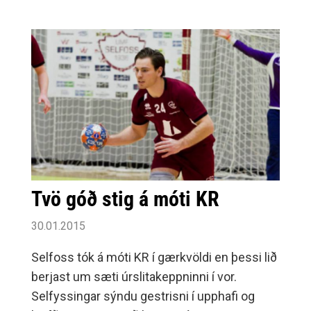
knattspyrnudeildin leggja aukna áherslu á
góða dómgæslu og leitar að áhugasömu fólki
til að dæma fyrir félagið ykkar.
Tvö góð stig á móti KR
30.01.2015
Selfoss tók á móti KR í gærkvöldi en þessi lið
berjast um sæti úrslitakeppninni í vor.
Selfyssingar sýndu gestrisni í upphafi og