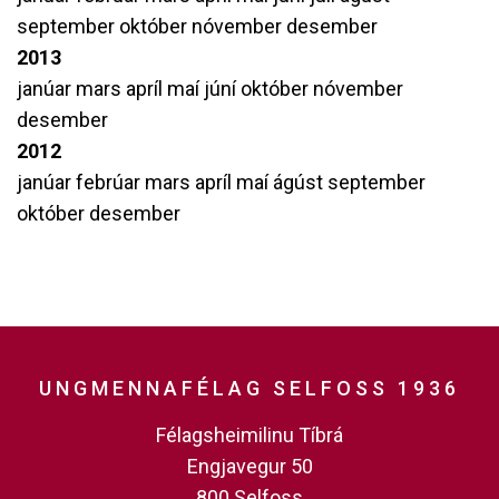
september
október
nóvember
desember
2013
janúar
mars
apríl
maí
júní
október
nóvember
desember
2012
janúar
febrúar
mars
apríl
maí
ágúst
september
október
desember
UNGMENNAFÉLAG SELFOSS 1936
Félagsheimilinu Tíbrá
Engjavegur 50
800 Selfoss