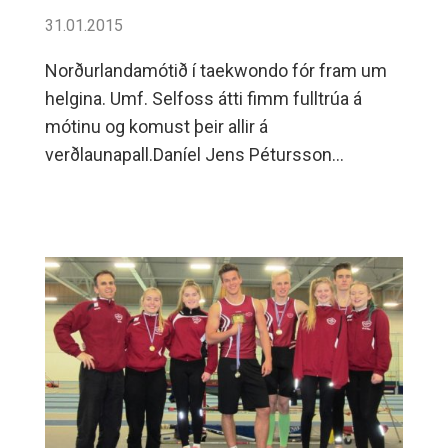
31.01.2015
Norðurlandamótið í taekwondo fór fram um
helgina. Umf. Selfoss átti fimm fulltrúa á
mótinu og komust þeir allir á
verðlaunapall.Daníel Jens Pétursson
Norðurlandameistari 2015 Ingibjörg Erla
Grétarsdóttir Norðurlandameistari 2015
Gunnar Snorri Svanþórsson
Norðurlandameistari 2015 Dagný María
Pétursdóttir silfurverðlaun Kristín Björg
Hrólfsdóttir bronsverðlaun.Allir í
Selfossliðinu þurftu að hafa mikið fyrir sínum
verðlaunum og kepptu allir í fjölmennum
flokkum.Við óskum þeim innilega til hamingju
með þennan frábæra árangur.PJ---Frá vinstri: