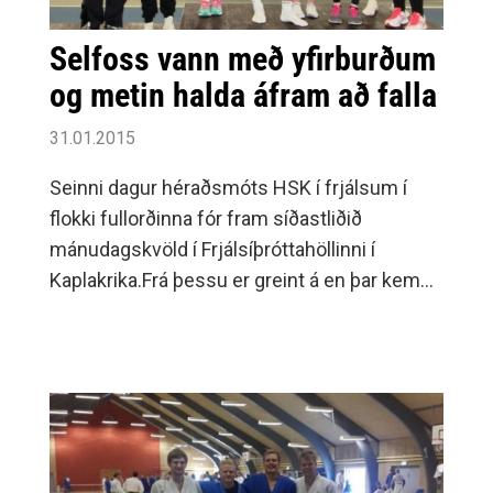
Daníel Jens, Dagný María, Master Sigursteinn,
Gunnar Snorri, Kristin Björg og Ingibjörg Erla.
Selfoss vann með yfirburðum
Umf.
og metin halda áfram að falla
31.01.2015
Seinni dagur héraðsmóts HSK í frjálsum í
flokki fullorðinna fór fram síðastliðið
mánudagskvöld í Frjálsíþróttahöllinni í
Kaplakrika.Frá þessu er greint á en þar kemur
einnig fram að gott samstarfi var við
Frjálsíþróttadeild FH um framkvæmd þessara
móta og eru væntingar um frekara samtarf í
framtíðinni.Selfyssingurinn Ólafur
Guðmundsson heldur áfram að setja HSK
met í sínum aldursflokki, en hann setti ellefu