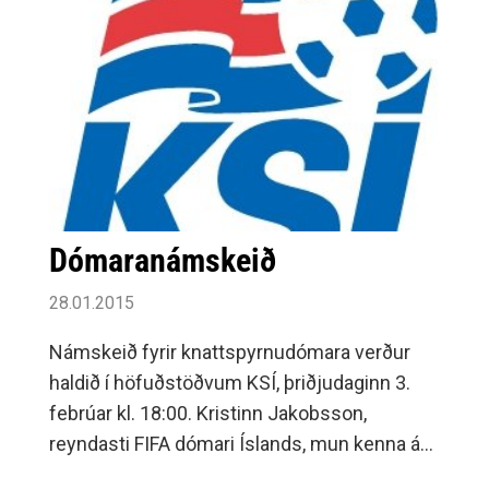
Dómaranámskeið
28.01.2015
Námskeið fyrir knattspyrnudómara verður
haldið í höfuðstöðvum KSÍ, þriðjudaginn 3.
febrúar kl. 18:00. Kristinn Jakobsson,
reyndasti FIFA dómari Íslands, mun kenna á
námskeiðinu.Aðaláherslan verður lögð á