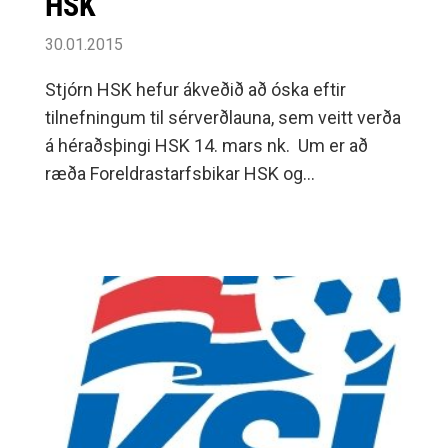
HSK
30.01.2015
Stjórn HSK hefur ákveðið að óska eftir
tilnefningum til sérverðlauna, sem veitt verða
á héraðsþingi HSK 14. mars nk. Um er að
ræða Foreldrastarfsbikar HSK og
Unglingabikar HSK.Aðildarfélög sambandsins
og deildir þeirra geta fengið umrædd
verðlaun fyrir öflugt foreldrastarf og/eða
unglingastarf innan
félags/deildar.Ábendingar um öflugt foreldra
og/eða unglingastarf innan félaga og deilda
berist á netfangið fyrir 2.