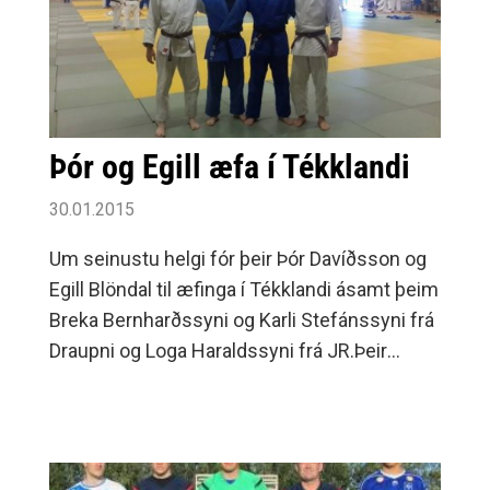
HSK met á fyrri degi og þar af tvö Íslandsmet.
Þór og Egill æfa í Tékklandi
30.01.2015
Um seinustu helgi fór þeir Þór Davíðsson og
Egill Blöndal til æfinga í Tékklandi ásamt þeim
Breka Bernharðssyni og Karli Stefánssyni frá
Draupni og Loga Haraldssyni frá JR.Þeir
munu feta í fótspor Þormóðs Jónssonar sem
margoft hefur verið í Prag við æfingar en
næstu tvo til fjóra mánuði munu þeir æfa í
Folimanka höllinni sem er æfingastaður