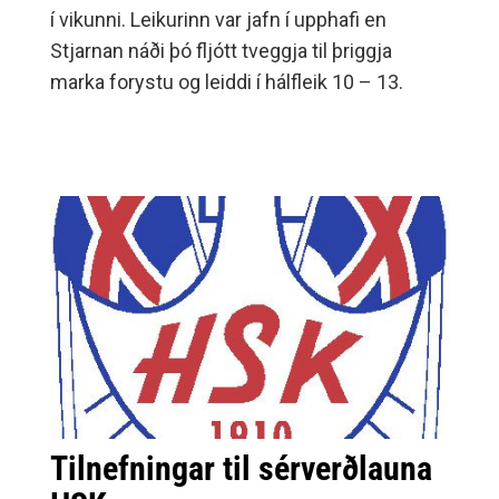
í vikunni. Leikurinn var jafn í upphafi en
Stjarnan náði þó fljótt tveggja til þriggja
marka forystu og leiddi í hálfleik 10 – 13.
Tilnefningar til sérverðlauna