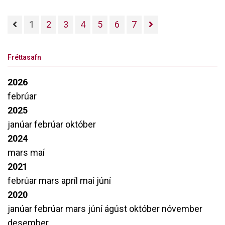
undirbúning fyrir leik og leikstjórn.
1
2
3
4
5
6
7
Fréttasafn
2026
febrúar
2025
janúar
febrúar
október
2024
mars
maí
2021
febrúar
mars
apríl
maí
júní
2020
janúar
febrúar
mars
júní
ágúst
október
nóvember
desember