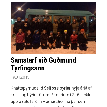
Samstarf við Guðmund
Tyrfingsson
19.01.2015
Knattspyrnudeild Selfoss byrjar nýja árið af
krafti og býður öllum iðkendum í 3.-6. flokki
upp á rútuferðir í Hamarshöllina þar sem