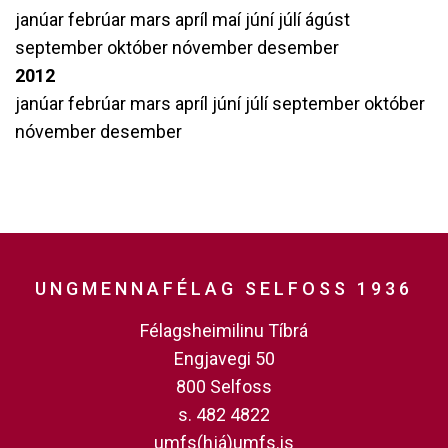
janúar
febrúar
mars
apríl
maí
júní
júlí
ágúst
september
október
nóvember
desember
2012
janúar
febrúar
mars
apríl
júní
júlí
september
október
nóvember
desember
UNGMENNAFÉLAG SELFOSS 1936
Félagsheimilinu Tíbrá
Engjavegi 50
800 Selfoss
s. 482 4822
umfs(hjá)umfs.is