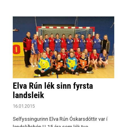
Elva Rún lék sinn fyrsta
landsleik
16.01.2015
Selfyssingurinn Elva Rún Óskarsdóttir var í
landsliðshóp U-15 ára sem lék tvo