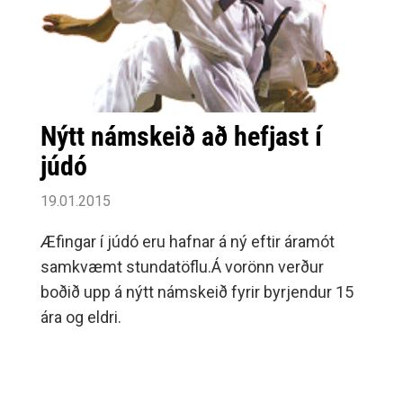
Nýtt námskeið að hefjast í
júdó
19.01.2015
Æfingar í júdó eru hafnar á ný eftir áramót
samkvæmt stundatöflu.Á vorönn verður
boðið upp á nýtt námskeið fyrir byrjendur 15
ára og eldri.