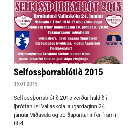
Selfossþorrablótið 2015
16.01.2015
Selfossþorrablótið 2015 verður haldið í
íþróttahúsi Vallaskóla laugardaginn 24.
janúar,Miðasala og borðapantanir fer fram í ,
til kl.