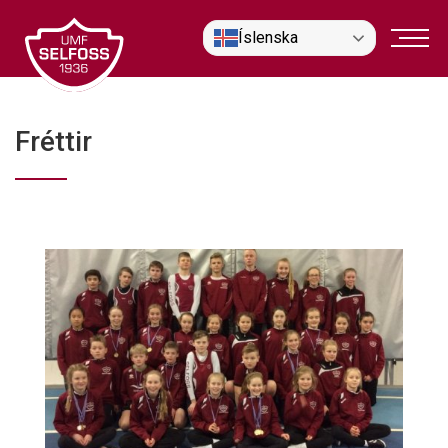
Fara
Íslenska
í
efni
Fréttir