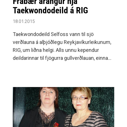
Frábær árangur hjá
Taekwondodeild á RIG
18.01.2015
Taekwondodeild Selfoss vann til sjö
verðlauna á alþjóðlegu Reykjavíkurleikunum,
RIG, um liðna helgi. Alls unnu kependur
deildarinnar til fjögurra gullverðlauan, einna
silfurverðlauna og tveggja
bronsverðlauna.Daníel Jens vann fyrri
bardagann sinn 23-11 á móti Kristmundi
Gíslasyni frá Keflavík.