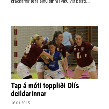
krakkarnir æfa einu sinni í viku við bestu
mögulegu aðstæður.Reglulegar æfingar í
Hamarshöllinni hófust í upphafi vetur og hafa
gengið vonum framar.
Tap á móti toppliði Olís
deildarinnar
18.01.2015