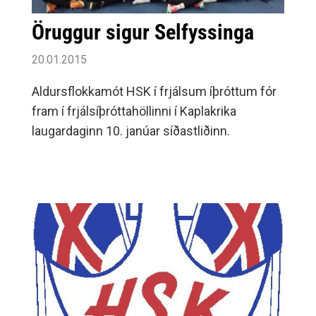
Öruggur sigur Selfyssinga
20.01.2015
Aldursflokkamót HSK í frjálsum íþróttum fór
fram í frjálsíþróttahöllinni í Kaplakrika
laugardaginn 10. janúar síðastliðinn.