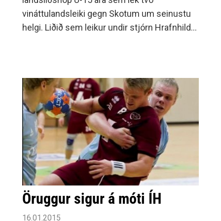
vináttulandsleiki gegn Skotum um seinustu
helgi. Liðið sem leikur undir stjórn Hrafnhildar
Óskar Skúladóttur og Stefáns Arnarsonar er
nýstofnað og er Elva Rún fyrsti
Selfyssingurinn sem valin er í svo ungt
landslið.---Elva Rún (í rauðum búning) önnur
frá hægri í neðri röð ásamt félögum sínum.
Öruggur sigur á móti ÍH
16.01.2015