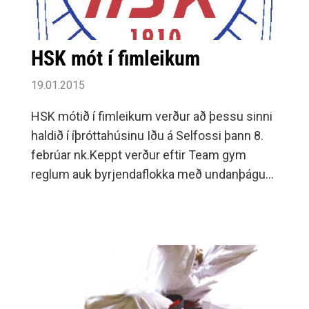
HSK mót í fimleikum
19.01.2015
HSK mótið í fimleikum verður að þessu sinni
haldið í íþróttahúsinu Iðu á Selfossi þann 8.
febrúar nk.Keppt verður eftir Team gym
reglum auk byrjendaflokka með undanþágum
líkt og undanfarin ár.