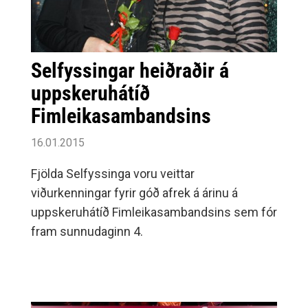
Selfyssingar heiðraðir á
uppskeruhátíð
Fimleikasambandsins
16.01.2015
Fjölda Selfyssinga voru veittar
viðurkenningar fyrir góð afrek á árinu á
uppskeruhátíð Fimleikasambandsins sem fór
fram sunnudaginn 4.