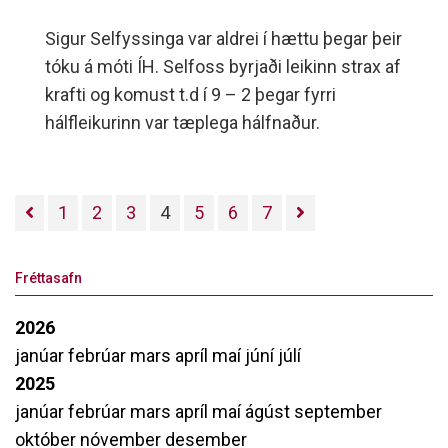
Sigur Selfyssinga var aldrei í hættu þegar þeir
tóku á móti ÍH. Selfoss byrjaði leikinn strax af
krafti og komust t.d í 9 – 2 þegar fyrri
hálfleikurinn var tæplega hálfnaður.
1
2
3
4
5
6
7
Fréttasafn
2026
janúar
febrúar
mars
apríl
maí
júní
júlí
2025
janúar
febrúar
mars
apríl
maí
ágúst
september
október
nóvember
desember