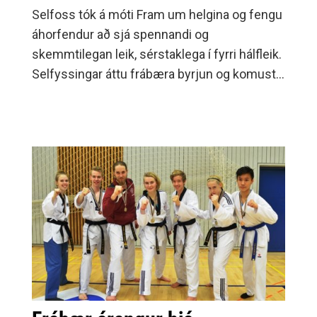
Selfoss tók á móti Fram um helgina og fengu
áhorfendur að sjá spennandi og
skemmtilegan leik, sérstaklega í fyrri hálfleik.
Selfyssingar áttu frábæra byrjun og komust í
5-1 en þá tóku Framarar við sér og söxuðu á
forskotið.