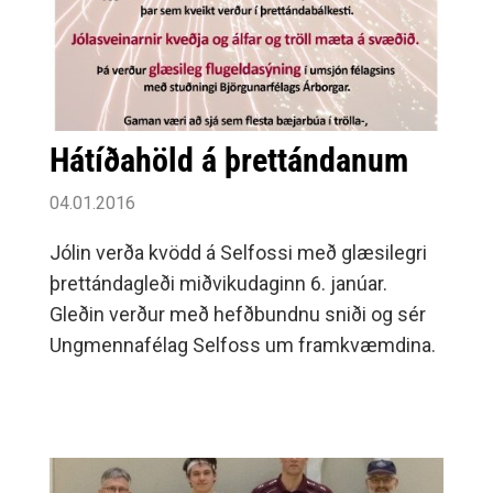
Hátíðahöld á þrettándanum
04.01.2016
Jólin verða kvödd á Selfossi með glæsilegri
þrettándagleði miðvikudaginn 6. janúar.
Gleðin verður með hefðbundnu sniði og sér
Ungmennafélag Selfoss um framkvæmdina.