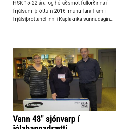
HSK 15-22 ára og héraðsmót fullorðinna í
frjálsum íþróttum 2016 munu fara fram í
frjálsíþróttahöllinni í Kaplakrika sunnudaginn
10.
Vann 48" sjónvarp í
jólahappadrætti