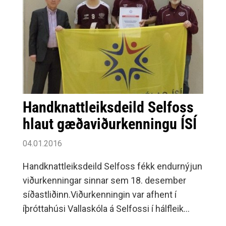
Handknattleiksdeild Selfoss
hlaut gæðaviðurkenningu ÍSÍ
04.01.2016
Handknattleiksdeild Selfoss fékk endurnýjun
viðurkenningar sinnar sem 18. desember
síðastliðinn.Viðurkenningin var afhent í
íþróttahúsi Vallaskóla á Selfossi í hálfleik
stórleiks Selfoss og Mílunnir í 1.