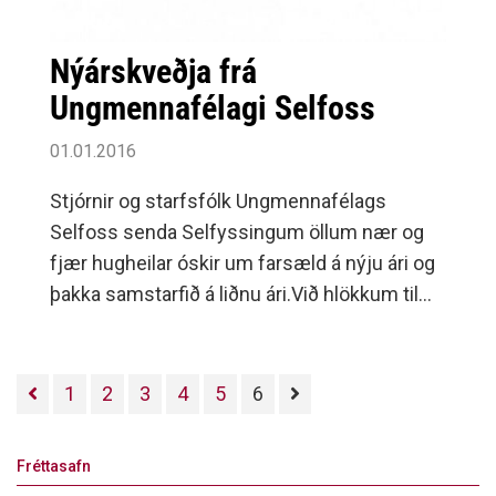
Nýárskveðja frá
Ungmennafélagi Selfoss
01.01.2016
Stjórnir og starfsfólk Ungmennafélags
Selfoss senda Selfyssingum öllum nær og
fjær hugheilar óskir um farsæld á nýju ári og
þakka samstarfið á liðnu ári.Við hlökkum til
komandi árs og þeirra tækifæri sem það ber í
skauti sér.
1
2
3
4
5
6
Fréttasafn