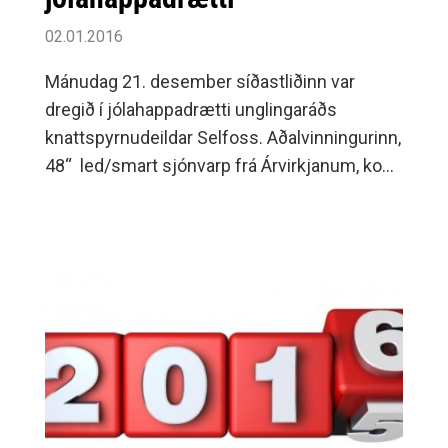
02.01.2016
Mánudag 21. desember síðastliðinn var
dregið í jólahappadrætti unglingaráðs
knattspyrnudeildar Selfoss. Aðalvinningurinn,
48“ led/smart sjónvarp frá Árvirkjanum, kom
á miða númer 812 sem er í eigu Ingibjargar
Jóhannesdóttur á Selfossi.