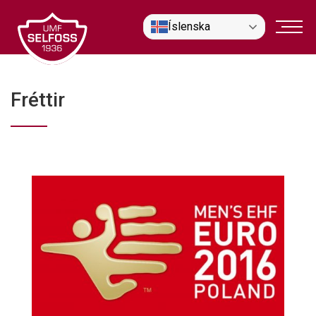
Fara
Íslenska
í
efni
Fréttir