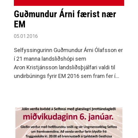
Guðmundur Árni færist nær
EM
05.01.2016
Selfyssingurinn Guðmundur Árni Ólafsson er
í 21 manna landsliðshópi sem
Aron Kristjánsson landsliðsþjálfari valdi til
undirbúnings fyrir EM 2016 sem fram fer í
Póllandi.