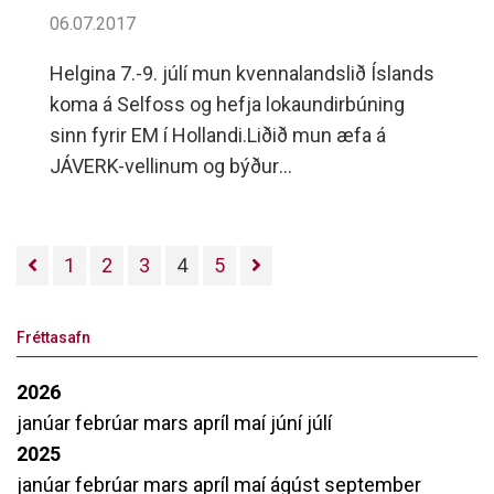
06.07.2017
Helgina 7.-9. júlí mun kvennalandslið Íslands
koma á Selfoss og hefja lokaundirbúning
sinn fyrir EM í Hollandi.Liðið mun æfa á
JÁVERK-vellinum og býður
stuðningsmönnum sínum að hitta liðið að
lokinni æfingu, föstudaginn 7.
1
2
3
4
5
Fréttasafn
2026
janúar
febrúar
mars
apríl
maí
júní
júlí
2025
janúar
febrúar
mars
apríl
maí
ágúst
september