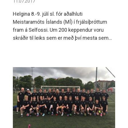
11.07.2017
Helgina 8.-9. júlí sl. fór aðalhluti
Meistaramóts Íslands (MÍ) í frjálsíþróttum
fram á Selfossi. Um 200 keppendur voru
skráðir til leiks sem er með því mesta sem
gerist.