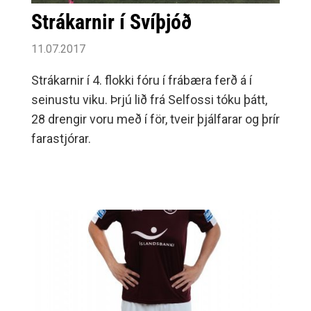
Strákarnir í Svíþjóð
11.07.2017
Strákarnir í 4. flokki fóru í frábæra ferð á í
seinustu viku. Þrjú lið frá Selfossi tóku þátt,
28 drengir voru með í för, tveir þjálfarar og þrír
farastjórar.