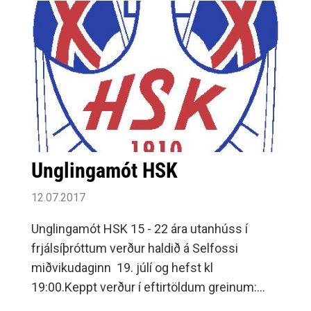
Unglingamót HSK
12.07.2017
Unglingamót HSK 15 - 22 ára utanhúss í
frjálsíþróttum verður haldið á Selfossi
miðvikudaginn 19. júlí og hefst kl
19:00.Keppt verður í eftirtöldum greinum:
Stúlkur 15 ára: 100 m hlaup - 80 m gr.