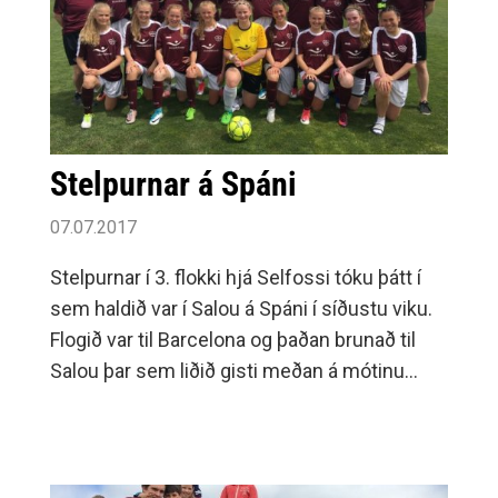
Stelpurnar á Spáni
07.07.2017
Stelpurnar í 3. flokki hjá Selfossi tóku þátt í
sem haldið var í Salou á Spáni í síðustu viku.
Flogið var til Barcelona og þaðan brunað til
Salou þar sem liðið gisti meðan á mótinu
stóð.Auk þess að spila fótbolta var farið í
skemmtiferðir og má nefna að leikvöllur
Barcelona, Camp Nou var heimsóttur, farið
var í tívolí og sundlaugagarð og rölt um