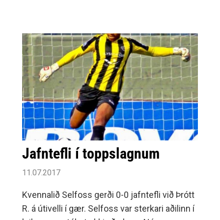
Jafntefli í toppslagnum
11.07.2017
Kvennalið Selfoss gerði 0-0 jafntefli við Þrótt
R. á útivelli í gær. Selfoss var sterkari aðilinn í