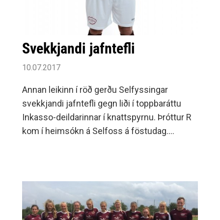
Svekkjandi jafntefli
10.07.2017
Annan leikinn í röð gerðu Selfyssingar
svekkjandi jafntefli gegn liði í toppbaráttu
Inkasso-deildarinnar í knattspyrnu. Þróttur R
kom í heimsókn á Selfoss á föstudag.
Selfyssingar voru sterkari í fyrri hálfleik en
það voru Þróttarar sem voru fyrri til að skora.