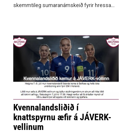
skemmtileg sumaranámskeið fyrir hressa
krakka.Námskeiðið hefst mánudaginn 10.
Kvennalandsliðið í
knattspyrnu æfir á JÁVERK-
vellinum