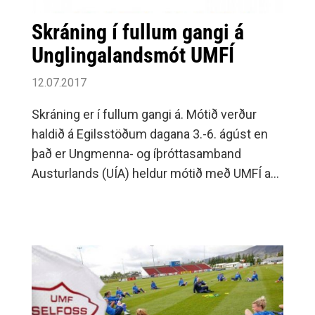
Skráning í fullum gangi á
Unglingalandsmót UMFÍ
12.07.2017
Skráning er í fullum gangi á. Mótið verður
haldið á Egilsstöðum dagana 3.-6. ágúst en
það er Ungmenna- og íþróttasamband
Austurlands (UÍA) heldur mótið með UMFÍ að
þessu sinni. Mótið er fyrir 11-18 ára og þarf
aðeins að greiða eitt þátttökugjald.