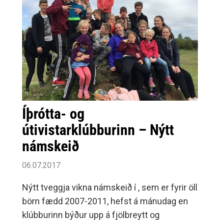
Barcelonaborg þar sem að sjálfsögðu var kíkt
inn í nokkrar verslanir.Mótið var vel skipulagt í
alla staði og komu stelpurnar vel stemmdar
til leiks.
Íþrótta- og
útivistarklúbburinn – Nýtt
námskeið
06.07.2017
Nýtt tveggja vikna námskeið í , sem er fyrir öll
börn fædd 2007-2011, hefst á mánudag en
klúbburinn býður upp á fjölbreytt og