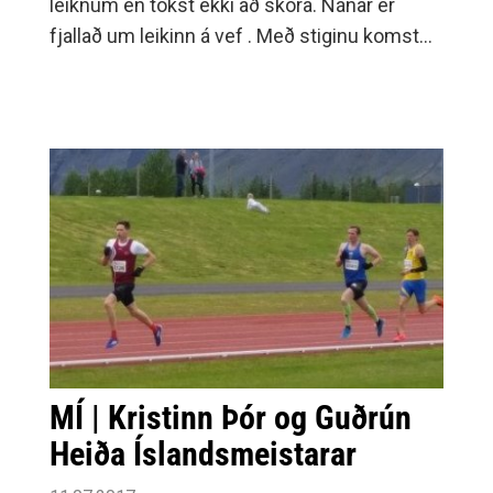
leiknum en tókst ekki að skora. Nánar er
fjallað um leikinn á vef . Með stiginu komst
Þróttur í fyrsta sæti með 19 stig en Selfoss
er með 17 stig í þriðja sæti.
MÍ | Kristinn Þór og Guðrún
Heiða Íslandsmeistarar