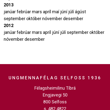
2013
janúar
febrúar
mars
apríl
maí
júní
júlí
ágúst
september
október
nóvember
desember
2012
janúar
febrúar
mars
apríl
júní
júlí
september
október
nóvember
desember
UNGMENNAFÉLAG SELFOSS 1936
Félagsheimilinu Tíbrá
Engjavegi 50
800 Selfoss
s. 482 4822