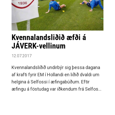
Kvennalandsliðið æfði á
JÁVERK-vellinum
12.07.2017
Kvennalandsliðið undirbýr sig þessa dagana
af krafti fyrir EM í Hollandi en liðið dvaldi um
helgina á Selfossi í æfingabúðum. Eftir
æfingu á föstudag var iðkendum frá Selfossi
boðið að hitta stelpurnar okkar og fá
eiginhandaráritanir og myndir teknar af sér
með landsliðinu.