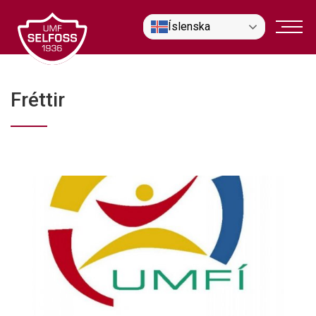
Fara
Íslenska
í
efni
Fréttir