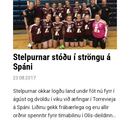
Stelpurnar stóðu í ströngu á
Spáni
23.08.2017
Stelpurnar okkar lögðu land undir fót nú fyrr í
ágúst og dvöldu í viku við æfingar í Torrevieja
á Spáni. Liðinu gekk frábærlega og eru allir
orðnir spenntir fyrir tímabilinu í Olís-deildinni
sem hefst þriðjudaginn 12.