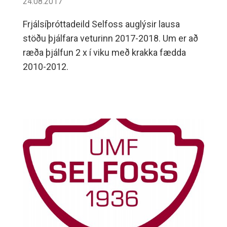
24.08.2017
Frjálsíþróttadeild Selfoss auglýsir lausa
stöðu þjálfara veturinn 2017-2018. Um er að
ræða þjálfun 2 x í viku með krakka fædda
2010-2012.