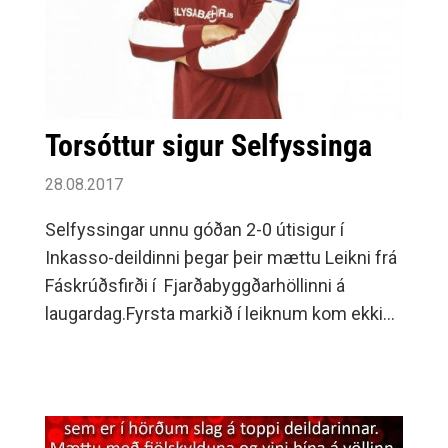
Torsóttur sigur Selfyssinga
28.08.2017
Selfyssingar unnu góðan 2-0 útisigur í
Inkasso-deildinni þegar þeir mættu Leikni frá
Fáskrúðsfirði í Fjarðabyggðarhöllinni á
laugardag.Fyrsta markið í leiknum kom ekki
fyrr en rúmar 10 mínútur eftir af leiknum
þegar James Mack setti knöttinn í markið
fyrir Selfyssinga.