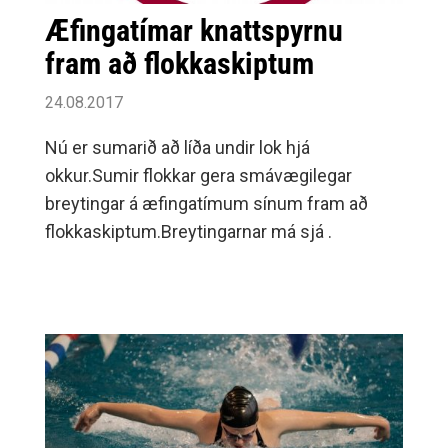
Æfingatímar knattspyrnu
fram að flokkaskiptum
24.08.2017
Nú er sumarið að líða undir lok hjá
okkur.Sumir flokkar gera smávægilegar
breytingar á æfingatímum sínum fram að
flokkaskiptum.Breytingarnar má sjá .