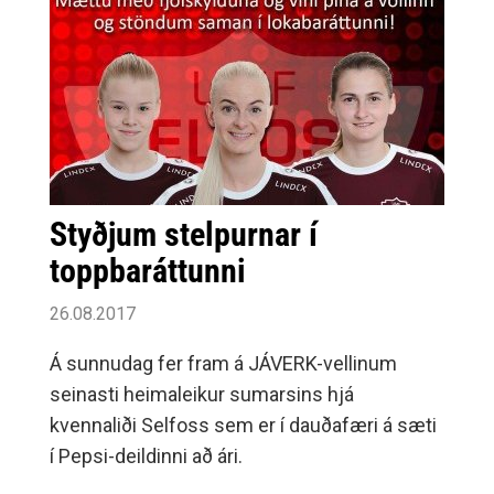
Styðjum stelpurnar í
toppbaráttunni
26.08.2017
Á sunnudag fer fram á JÁVERK-vellinum
seinasti heimaleikur sumarsins hjá
kvennaliði Selfoss sem er í dauðafæri á sæti
í Pepsi-deildinni að ári.