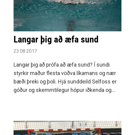
Langar þig að æfa sund
23.08.2017
Langar þig að prófa að æfa sund? Í sundi
styrkir maður flesta vöðva líkamans og nær
bæði þreki og þoli. Hjá sunddeild Selfoss er
góður og skemmtilegur hópur iðkenda og
metnaðarfullir þjálfararnir eru framúrskarandi
og með mikla reynslu.Æfingar eru
aldursskiptar sem hér segir:Koparhópar 10
ára og yngri (f.