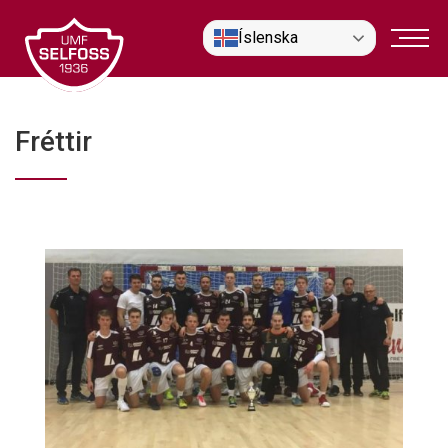
Fara
Íslenska
í
efni
Fréttir