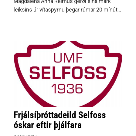
Magdalena Anna Reimus gerði eina mark
leiksins úr vítaspyrnu þegar rúmar 20 mínútur
voru til leiksloka.Nánar er fjallað um leikinn á
vef .Selfyssingar sitja á toppi deildarinnar
með 35 stig og eiga tvo leiki eftir.
Frjálsíþróttadeild Selfoss
óskar eftir þjálfara