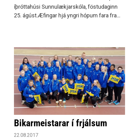
íþróttahúsi Sunnulækjarskóla, föstudaginn
25. ágúst.Æfingar hjá yngri hópum fara fram
á mánudögum, miðvikudögum og
föstudögum en eldri hópar æfa alla virka
daga.
Bikarmeistarar í frjálsum
22.08.2017