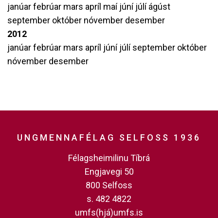
janúar
febrúar
mars
apríl
maí
júní
júlí
ágúst
september
október
nóvember
desember
2012
janúar
febrúar
mars
apríl
júní
júlí
september
október
nóvember
desember
UNGMENNAFÉLAG SELFOSS 1936
Félagsheimilinu Tíbrá
Engjavegi 50
800 Selfoss
s. 482 4822
umfs(hjá)umfs.is