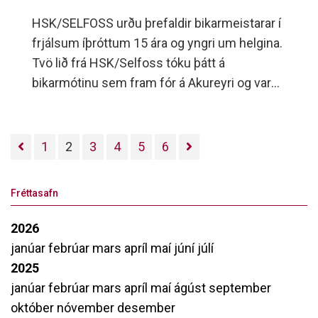
HSK/SELFOSS urðu þrefaldir bikarmeistarar í
frjálsum íþróttum 15 ára og yngri um helgina.
Tvö lið frá HSK/Selfoss tóku þátt á
bikarmótinu sem fram fór á Akureyri og varð
A-liðið bikarmeistari í piltaflokki, stúlknaflokki
og samanlagt með 145 stig.
1
2
3
4
5
6
Fréttasafn
2026
janúar
febrúar
mars
apríl
maí
júní
júlí
2025
janúar
febrúar
mars
apríl
maí
ágúst
september
október
nóvember
desember