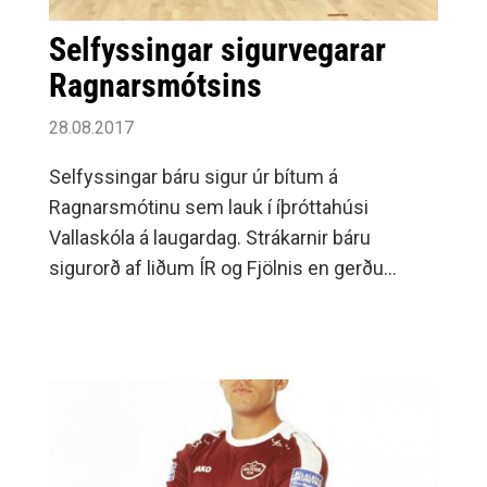
Selfyssingar sigurvegarar
Ragnarsmótsins
28.08.2017
Selfyssingar báru sigur úr bítum á
Ragnarsmótinu sem lauk í íþróttahúsi
Vallaskóla á laugardag. Strákarnir báru
sigurorð af liðum ÍR og Fjölnis en gerðu
jafntefli við HK.Nánar er fjallað um
Ragnarsmót karla á vef .Í kvennaflokki var það
lið Fram sem stóð uppi sem sigurvegari en
Framarar unnu alla leiki sína á mótinu.