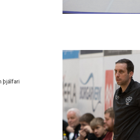
minjanefndar
 þjálfari