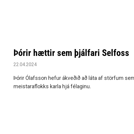
Siðareglur Umf. Selfoss
Umgengnisreglur
Þórir hættir sem þjálfari Selfoss
22.04.2024
Þórir Ólafsson hefur ákveðið að láta af störfum sem
meistaraflokks karla hjá félaginu.