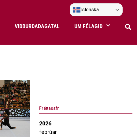
Íslenska
VIÐBURÐADAGATAL
UM FÉLAGIÐ
Frístundaakstur
Nefndir Umf. Selfoss
tjón
Fréttasafn
2026
febrúar