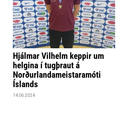
Hjálmar Vilhelm keppir um
helgina í tugþraut á
Norðurlandameistaramóti
Íslands
14.06.2024