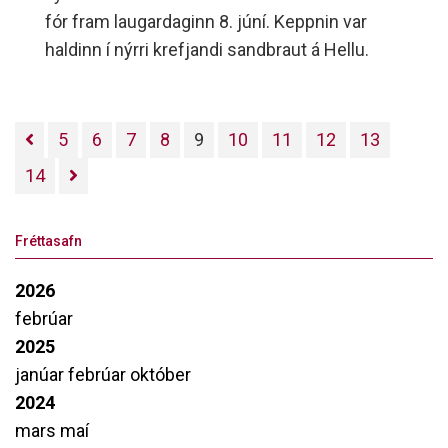
fór fram laugardaginn 8. júní. Keppnin var
haldinn í nýrri krefjandi sandbraut á Hellu.
5
6
7
8
9
10
11
12
13
14
Fréttasafn
2026
febrúar
2025
janúar
febrúar
október
2024
mars
maí