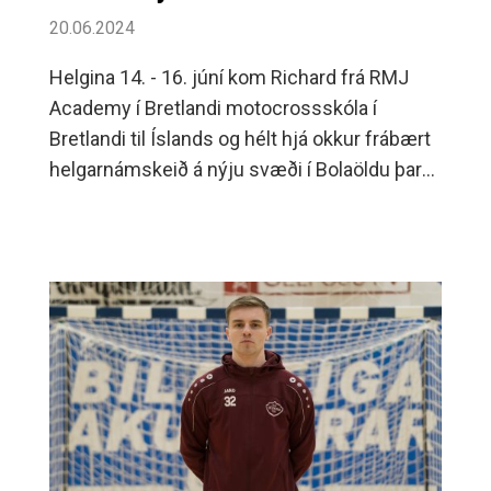
20.06.2024
Helgina 14. - 16. júní kom Richard frá RMJ
Academy í Bretlandi motocrossskóla í
Bretlandi til Íslands og hélt hjá okkur frábært
helgarnámskeið á nýju svæði í Bolaöldu þar
sem þáttakendur á námskeiðinu voru 10 ára
og uppí 45 ára.