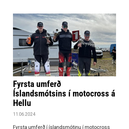
Fyrsta umferð
Íslandsmótsins í motocross á
Hellu
11.06.2024
Fyrsta umferð í íslandsmótinu í motocross