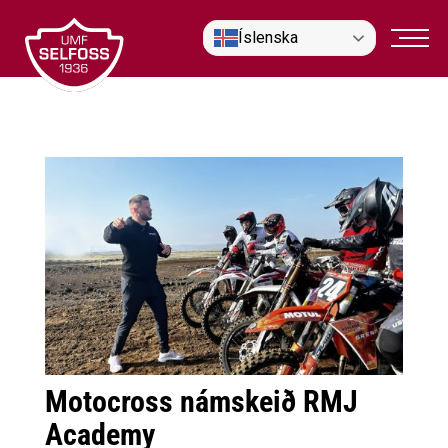
Fara
Íslenska
í
efni
Motocross námskeið RMJ
Academy