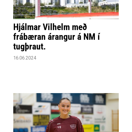
Hjálmar Vilhelm með
frábæran árangur á NM í
tugþraut.
16.06.2024