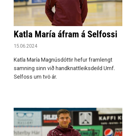
Katla María áfram á Selfossi
15.06.2024
Katla María Magnúsdóttir hefur framlengt
samning sinn við handknattleiksdeild Umf.
Selfoss um tvö ár.