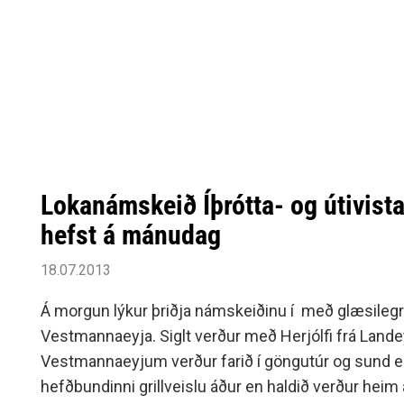
Lokanámskeið Íþrótta- og útivist
hefst á mánudag
18.07.2013
Á morgun lýkur þriðja námskeiðinu í með glæsilegri 
Vestmannaeyja. Siglt verður með Herjólfi frá Lande
Vestmannaeyjum verður farið í göngutúr og sund en
hefðbundinni grillveislu áður en haldið verður heim