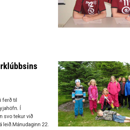
arklúbbsins
ferð til
yjahöfn. Í
 svo tekur við
 á leið.Mánudaginn 22.