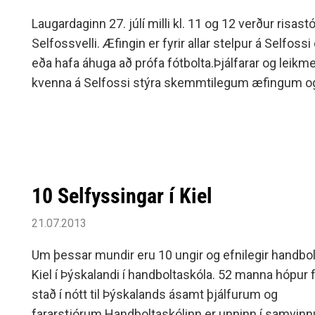
Siðareglur Umf. Selfoss
Laugardaginn 27. júlí milli kl. 11 og 12 verður risast
Umgengnisreglur
Selfossvelli. Æfingin er fyrir allar stelpur á Selfos
eða hafa áhuga að prófa fótbolta.Þjálfarar og leik
kvenna á Selfossi stýra skemmtilegum æfingum og 
við stelpurnar.
10 Selfyssingar í Kiel
21.07.2013
Um þessar mundir eru 10 ungir og efnilegir handbol
Kiel í Þýskalandi í handboltaskóla. 52 manna hópur fr
stað í nótt til Þýskalands ásamt þjálfurum og
fararstjórum.Handboltaskólinn er unninn í samvinnu