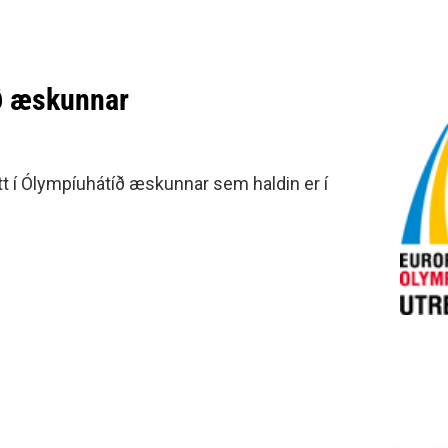
íð æskunnar
tt í Ólympíuhátíð æskunnar sem haldin er í