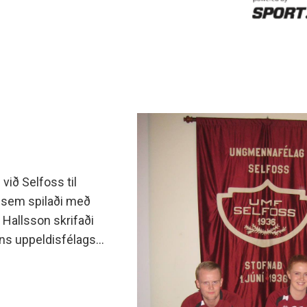
við Selfoss til
a sem spilaði með
 Hallsson skrifaði
íns uppeldisfélags