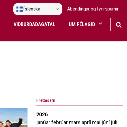
Íslenska
Ábendingar og fyrirspurnir
VIÐBURÐADAGATAL
UM FÉLAGIÐ
Frístundaakstur
Nefndir Umf. Selfoss
tjón
Fréttasafn
2026
janúar
febrúar
mars
apríl
maí
júní
júlí