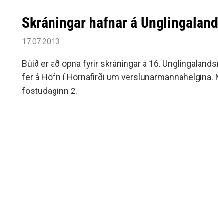
Skráningar hafnar á Unglingalan
17.07.2013
Búið er að opna fyrir skráningar á 16. Unglingala
fer á Höfn í Hornafirði um verslunarmannahelgina. 
föstudaginn 2.