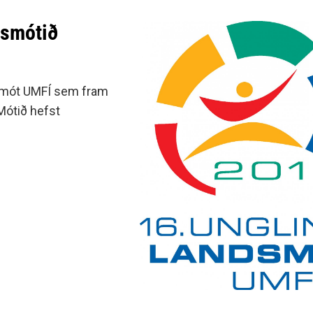
dsmótið
ndsmót UMFÍ sem fram
Mótið hefst