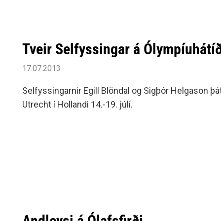
Tveir Selfyssingar á Ólympíuhát
17.07.2013
Selfyssingarnir Egill Blöndal og Sigþór Helgason þá
Utrecht í Hollandi 14.-19. júlí.
Andleysi á Ólafsfirði