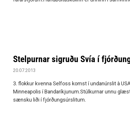
þjálfara Kiel, sem mun m.a.
Stelpurnar sigruðu Svía í fjórðun
20.07.2013
3. flokkur kvenna Selfoss komst í undanúrslit à US
Minneapolis í Bandaríkjunum.Stúlkurnar unnu glæst
sænsku liði í fjórðungsúrslitum.