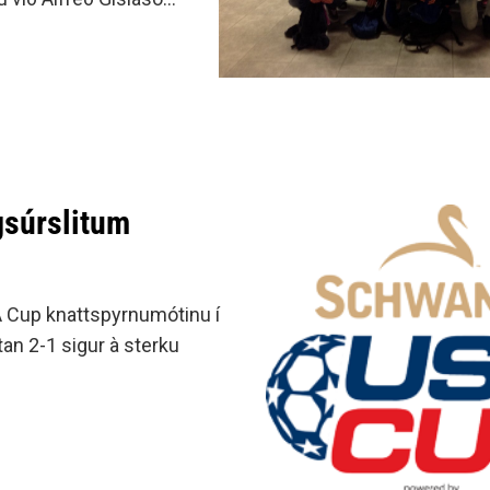
gsúrslitum
A Cup knattspyrnumótinu í
an 2-1 sigur à sterku