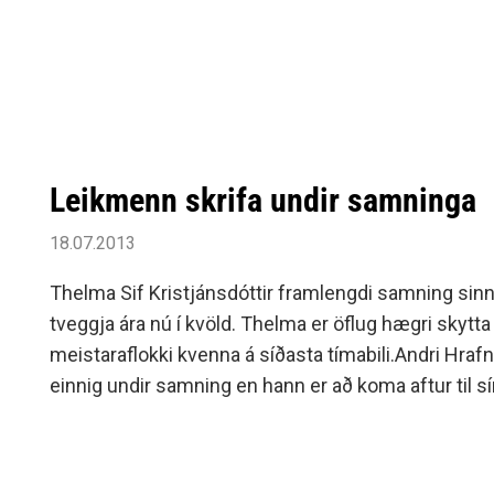
Leikmenn skrifa undir samninga
18.07.2013
Thelma Sif Kristjánsdóttir framlengdi samning sinn 
tveggja ára nú í kvöld. Thelma er öflug hægri skytt
meistaraflokki kvenna á síðasta tímabili.Andri Hrafn
einnig undir samning en hann er að koma aftur til s
eftir að hafa spilað með Aftureldingu og Víkingi.