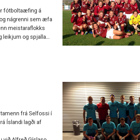
minjanefndar
ór fótboltaæfing á
si og nágrenni sem æfa
menn meistaraflokks
leikjum og spjalla
tamenn frá Selfossi í
á Íslandi lagði af
 við Alfreð Gíslason,