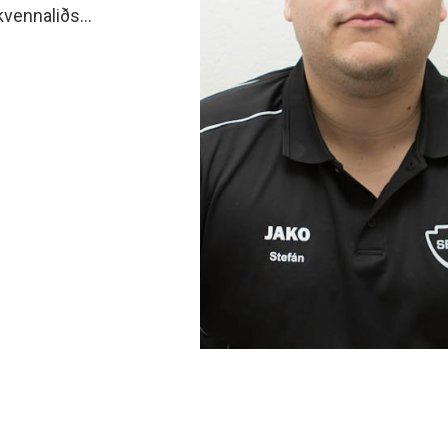
 kvennaliðs
agt var upp með þegar
fum við að gera betur