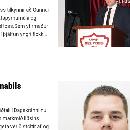
minjanefndar
ss tilkynnir að Gunnar
attspyrnumála og
 Selfoss.Sem yfirmaður
þjálfun yngri flokka
ímabils
iðtali í Dagskránni nú
ss markmið liðsins
eta verið stoltir af og