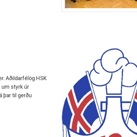
er. Aðildarfélög HSK
 um styrk úr
 þar til gerðu