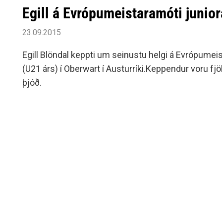
Egill á Evrópumeistaramóti junior
23.09.2015
Egill Blöndal keppti um seinustu helgi á Evrópumei
(U21 árs) í Oberwart í Austurríki.Keppendur voru fjö
þjóð.