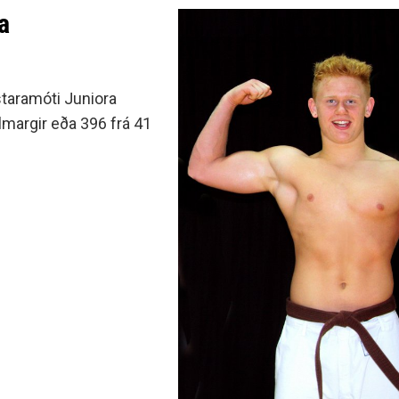
a
staramóti Juniora
lmargir eða 396 frá 41