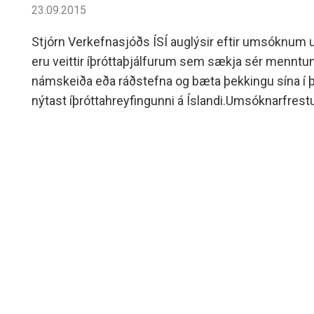
23.09.2015
Stjórn Verkefnasjóðs ÍSÍ auglýsir eftir umsóknum um
eru veittir íþróttaþjálfurum sem sækja sér menntun 
námskeiða eða ráðstefna og bæta þekkingu sína í 
nýtast íþróttahreyfingunni á Íslandi.Umsóknarfrestur 