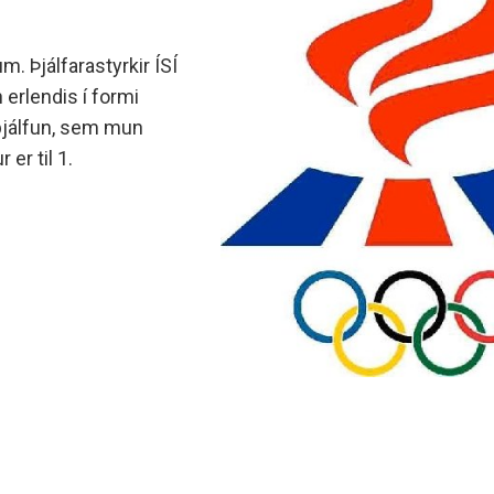
. Þjálfarastyrkir ÍSÍ
erlendis í formi
þjálfun, sem mun
er til 1.