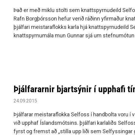
Siðareglur Umf. Selfoss
Það er með miklu stolti sem knattspyrnudeild Selfo
Umgengnisreglur
Rafn Borgþórsson hefur verið ráðinn yfirmaður kn
þjálfari meistaraflokks karla hjá knattspyrnudeild
knattspyrnumála mun Gunnar sjá um stefnumótun í 
félagsins.
Þjálfararnir bjartsýnir í upphafi t
24.09.2015
Þjálfarar meistaraflokka Selfoss í handbolta voru í v
við upphaf Íslandsmótsins. þjálfari karlaliðs Selfo
fyrst og fremst að „stilla upp liði sem Selfyssingar g