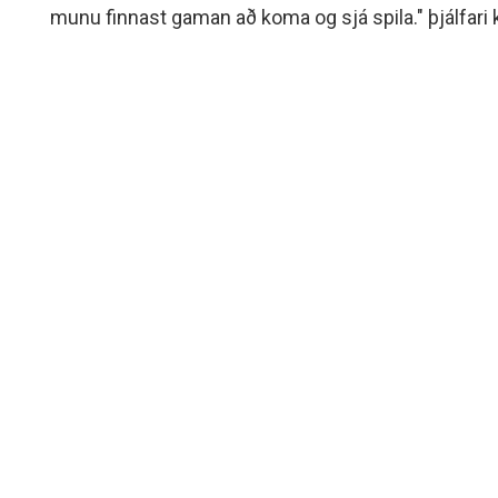
munu finnast gaman að koma og sjá spila." þjálfari
Selfoss segir liðið halda sig við 5 ára planið sem l
meistaraflokkur kvenna var endurvakinn en „þá þur
en í fyrra.