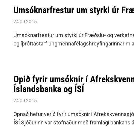
Umsóknarfrestur um styrki úr Fr
24.09.2015
Umsóknarfrestur um styrki úr Fræðslu- og verkefnasj
og íþróttastarf ungmennafélagshreyfingarinnar m.a
Opið fyrir umsóknir í Afrekskven
Íslandsbanka og ÍSÍ
24.09.2015
Opnað hefur verið fyrir umsóknir í Afrekskvennasj
ÍSÍ.Sjóðurinn var stofnaður með framlagi bankans á