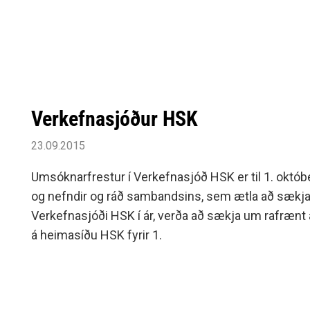
Verkefnasjóður HSK
23.09.2015
Umsóknarfrestur í Verkefnasjóð HSK er til 1. októb
og nefndir og ráð sambandsins, sem ætla að sækja
Verkefnasjóði HSK í ár, verða að sækja um rafrænt á
á heimasíðu HSK fyrir 1.