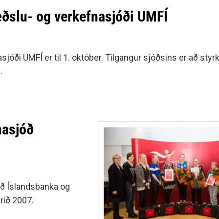
æðslu- og verkefnasjóði UMFÍ
óði UMFÍ er til 1. október. Tilgangur sjóðsins er að styrk
.
nasjóð
óð Íslandsbanka og
rið 2007.