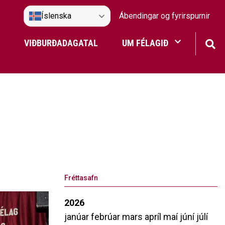
Íslenska
Ábendingar og fyrirspurnir
VIÐBURÐADAGATAL
UM FÉLAGIÐ
Frístundaakstur
Nefndir Umf. Selfoss
tjón
Fréttasafn
2026
janúar
febrúar
mars
apríl
maí
júní
júlí