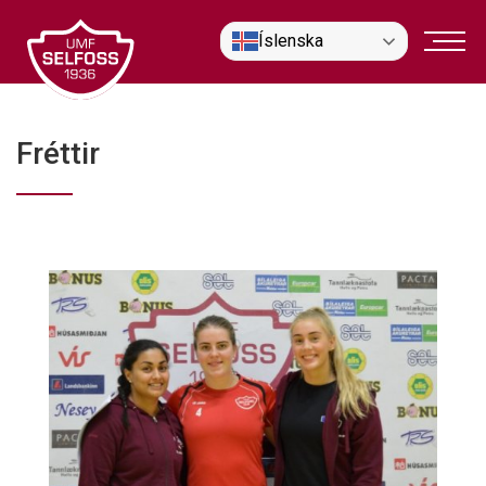
Fara
Íslenska
í
efni
Fréttir