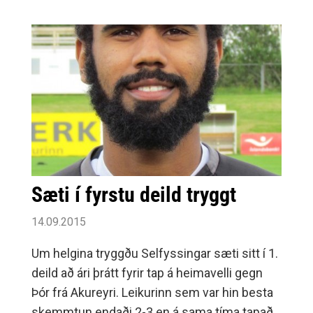
Sæti í fyrstu deild tryggt
14.09.2015
Um helgina tryggðu Selfyssingar sæti sitt í 1.
deild að ári þrátt fyrir tap á heimavelli gegn
Þór frá Akureyri. Leikurinn sem var hin besta
skemmtun endaði 2-3 en á sama tíma tapaði