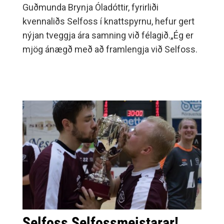
Guðmunda Brynja Óladóttir, fyrirliði
kvennaliðs Selfoss í knattspyrnu, hefur gert
nýjan tveggja ára samning við félagið.„Ég er
mjög ánægð með að framlengja við Selfoss.
Selfoss Selfossmeistarar!