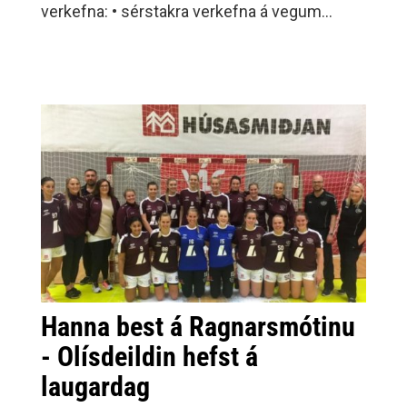
verkefna: • sérstakra verkefna á vegum
íþróttafélaga og samtaka þeirra sem miða að
því að bæta aðstöðu til íþróttaiðkana •
útbreiðslu- og fræðsluverkefna •
íþróttarannsókna • verkefna samkvæmt 13.
Hanna best á Ragnarsmótinu
- Olísdeildin hefst á
laugardag