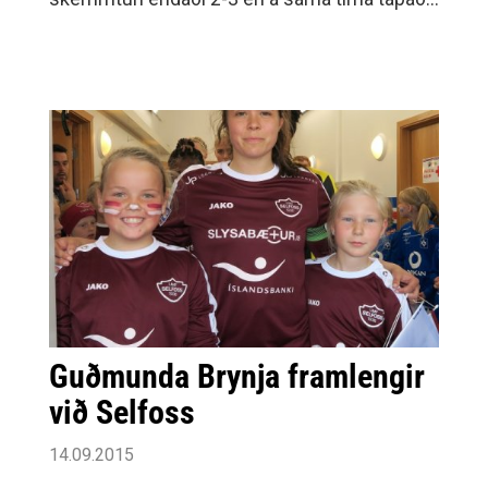
Grótta sínum leik og féll um leið úr
deildinni.Það var mikið fjör í fyrri hálfleik og
landarnir Maniche og Fufura komu
Selfyssingum í 2-1 eftir að Þórsarar komust
yfir.
Guðmunda Brynja framlengir
við Selfoss
14.09.2015