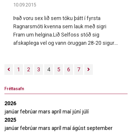
10.09.2015
Það voru sex lið sem tóku þátt í fyrsta
Ragnarsmóti kvenna sem lauk með sigri
Fram um helgina.Lið Selfoss stóð sig
afskaplega vel og vann öruggan 28-20 sigur á
HK, tapaði með einu marki 29-30 fyrir
sigurvegurum mótsins og vann mjög góðan
33-30 sigur á ÍBV í leik um þriðja sætið.Í lok
1
2
3
4
5
6
7
móts var Selfyssingurinn Hrafnhildur Hanna
Þrastardóttir valin besti leikmaðurinn ásamt
Fréttasafn
því að hún var markahæst.
2026
janúar
febrúar
mars
apríl
maí
júní
júlí
2025
janúar
febrúar
mars
apríl
maí
ágúst
september