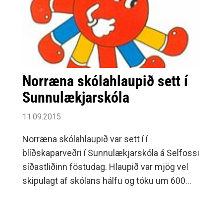
Norræna skólahlaupið sett í
Sunnulækjarskóla
11.09.2015
Norræna skólahlaupið var sett í í
blíðskaparveðri í Sunnulækjarskóla á Selfossi
síðastliðinn föstudag. Hlaupið var mjög vel
skipulagt af skólans hálfu og tóku um 600
grunnskólanemendur þátt.