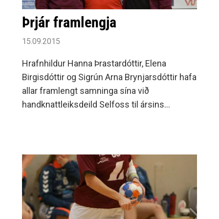
Þrjár framlengja
15.09.2015
Hrafnhildur Hanna Þrastardóttir, Elena
Birgisdóttir og Sigrún Arna Brynjarsdóttir hafa
allar framlengt samninga sína við
handknattleiksdeild Selfoss til ársins
2017.Mikill fengur í þessum öflugu
handboltastelpum fyrir deildina og
sérstaklega ánægjulegt að þær skuli heita
félaginu tryggð sína.