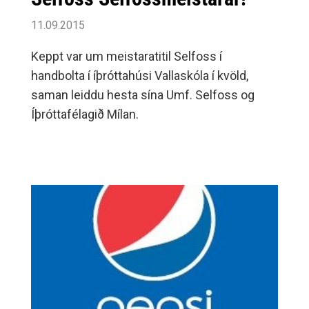
11.09.2015
Keppt var um meistaratitil Selfoss í
handbolta í íþróttahúsi Vallaskóla í kvöld,
saman leiddu hesta sína Umf. Selfoss og
Íþróttafélagið Mílan.