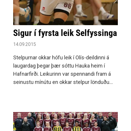
Sigur í fyrsta leik Selfyssinga
14.09.2015
Stelpurnar okkar hófu leik í Olís-deildinni á
laugardag þegar þær sóttu Hauka heim í
Hafnarfirði. Leikurinn var spennandi fram á
seinustu mínútu en okkar stelpur lönduðu
sigri með því að skora tvö seinustu mörk
leiksins.Haukar voru yfir í hálfleik 14-10 og
það var ekki fyrr en um miðjan seinni hálfleik
að getumunurinn á liðunum kom í ljós.