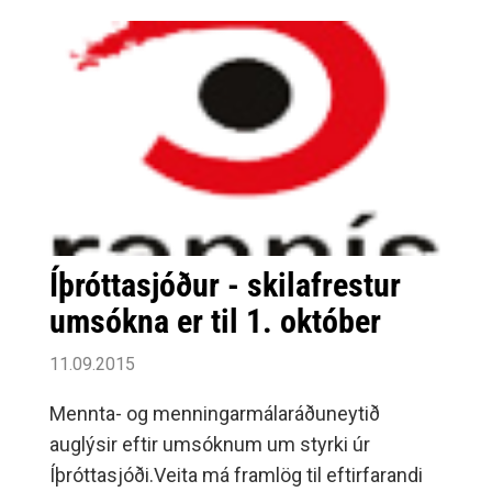
Íþróttasjóður - skilafrestur
umsókna er til 1. október
11.09.2015
Mennta- og menningarmálaráðuneytið
auglýsir eftir umsóknum um styrki úr
Íþróttasjóði.Veita má framlög til eftirfarandi