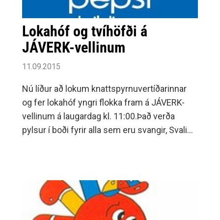
Lokahóf og tvíhöfði á
JÁVERK-vellinum
11.09.2015
Nú líður að lokum knattspyrnuvertíðarinnar
og fer lokahóf yngri flokka fram á JÁVERK-
vellinum á laugardag kl. 11:00.Það verða
pylsur í boði fyrir alla sem eru svangir, Svali
og jafnvel Emmess-íspinnar ef sólin lætur
sjá sig.