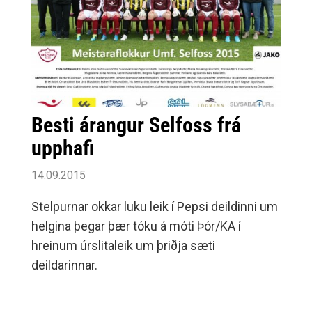
Besti árangur Selfoss frá
upphafi
14.09.2015
Stelpurnar okkar luku leik í Pepsi deildinni um
helgina þegar þær tóku á móti Þór/KA í
hreinum úrslitaleik um þriðja sæti
deildarinnar.