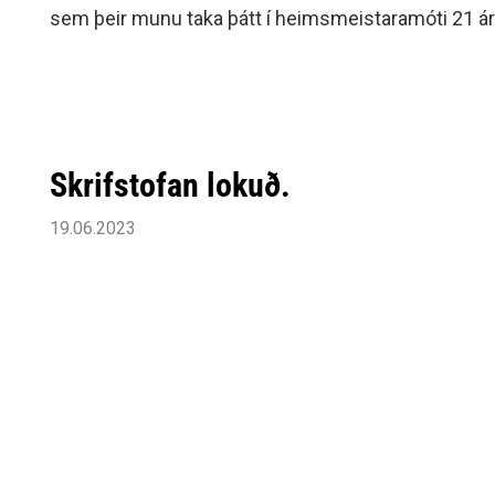
sem þeir munu taka þátt í heimsmeistaramóti 21 árs
Skrifstofan lokuð.
19.06.2023