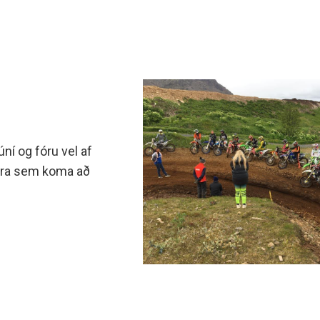
ní og fóru vel af
fara sem koma að