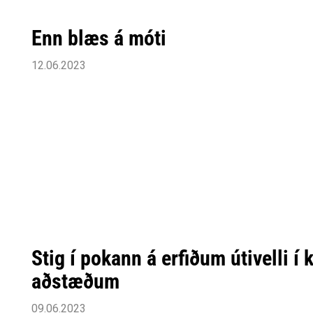
Enn blæs á móti
12.06.2023
Stig í pokann á erfiðum útivelli í 
aðstæðum
09.06.2023