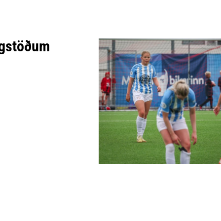
ígstöðum