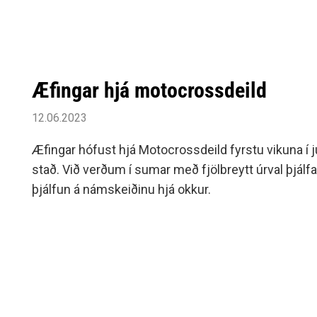
Æfingar hjá motocrossdeild
12.06.2023
Æfingar hófust hjá Motocrossdeild fyrstu vikuna í jú
stað. Við verðum í sumar með fjölbreytt úrval þjál
þjálfun á námskeiðinu hjá okkur.