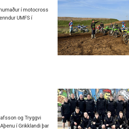
minjanefndar
innumaður í motocross
kenndur UMFS í
tafsson og Tryggvi
 Aþenu í Grikklandi þar