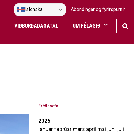
Íslenska
Ábendingar og fyrirspurnir
VIÐBURÐADAGATAL
UM FÉLAGIÐ
Frístundaakstur
Nefndir Umf. Selfoss
tjón
Fréttasafn
2026
janúar
febrúar
mars
apríl
maí
júní
júlí