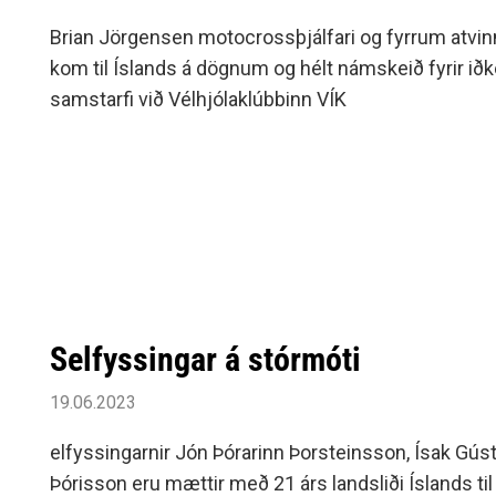
Siðareglur Umf. Selfoss
Brian Jörgensen motocrossþjálfari og fyrrum atv
Umgengnisreglur
kom til Íslands á dögnum og hélt námskeið fyrir ið
samstarfi við Vélhjólaklúbbinn VÍK
Selfyssingar á stórmóti
19.06.2023
elfyssingarnir Jón Þórarinn Þorsteinsson, Ísak Gús
Þórisson eru mættir með 21 árs landsliði Íslands til