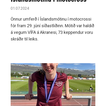
01.07.2024
Önnur umferð í Íslandsmótinu í motocrossi
fór fram 29. júní síðastliðinn. Mótið var haldið
á vegum VÍFA á Akranesi, 73 keppendur voru
skráðir til leiks.