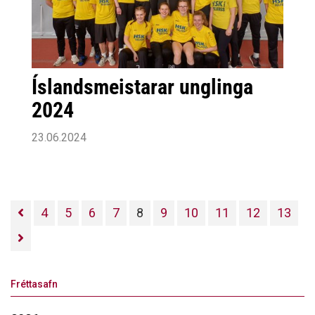
Íslandsmeistarar unglinga
2024
23.06.2024
4
5
6
7
8
9
10
11
12
13
Fréttasafn