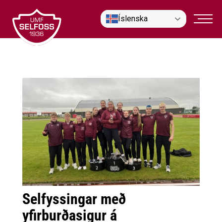
Fara
Íslenska
í
efni
Selfyssingar með
yfirburðasigur á