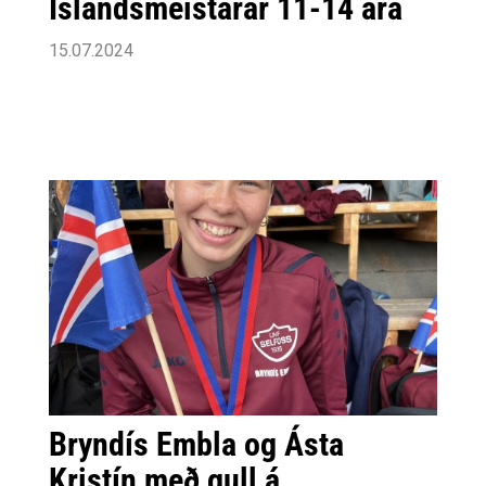
Íslandsmeistarar 11-14 ára
15.07.2024
Bryndís Embla og Ásta
Kristín með gull á