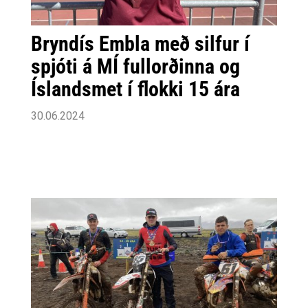
Bryndís Embla með silfur í
spjóti á MÍ fullorðinna og
Íslandsmet í flokki 15 ára
30.06.2024