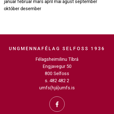
janúar
febrúar
mars
apríl
maí
ágúst
september
október
desember
UNGMENNAFÉLAG SELFOSS 1936
Félagsheimilinu Tíbrá
Engjavegur 50
800 Selfoss
s. 482 482 2
umfs(hjá)umfs.is