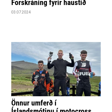
Forskráning fyrir haustið
03.07.2024
Önnur umferð í
Íslandsmótinu í motocross