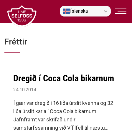
Fara
Íslenska
í
efni
Fréttir
Dregið í Coca Cola bikarnum
24.10.2014
Í gær var dregið í 16 liða úrslit kvenna og 32
liða úrslit karla í Coca Cola bikarnum.
Jafnframt var skrifað undir
samstarfssamning við Vífilfell til næstu