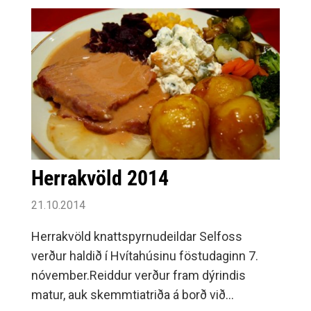
reynslu af þjálfun og er krafist viðeigandi
menntunar.Viðkomandi þjálfari þarf að geta
hafið störf sem fyrst.Áhugasömum er bent á
að hafa samband við yfirþjálfara
knattspyrnudeildarinnar Gunnar Borgþórsson
á netfangið
Herrakvöld 2014
21.10.2014
Herrakvöld knattspyrnudeildar Selfoss
verður haldið í Hvítahúsinu föstudaginn 7.
nóvember.Reiddur verður fram dýrindis
matur, auk skemmtiatriða á borð við