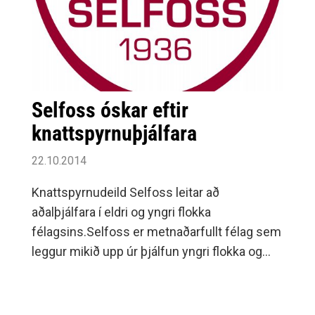
Selfoss óskar eftir
knattspyrnuþjálfara
22.10.2014
Knattspyrnudeild Selfoss leitar að
aðalþjálfara í eldri og yngri flokka
félagsins.Selfoss er metnaðarfullt félag sem
leggur mikið upp úr þjálfun yngri flokka og
uppbyggingu leikmanna ásamt því
að uppbyggingu félagsins er höfð í
hávegum.Umsækjendur þurfa að hafa