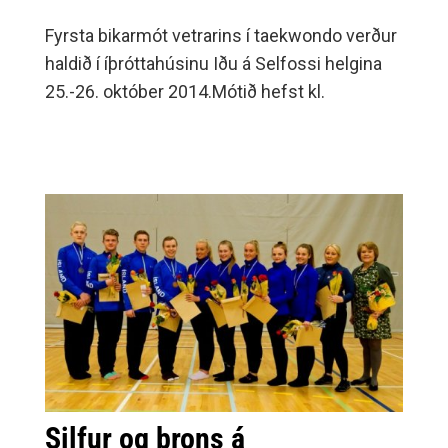
Fyrsta bikarmót vetrarins í taekwondo verður
haldið í íþróttahúsinu Iðu á Selfossi helgina
25.-26. október 2014.Mótið hefst kl.
Silfur og brons á