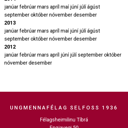
janúar
febrúar
mars
apríl
maí
júní
júlí
ágúst
september
október
nóvember
desember
2013
janúar
febrúar
mars
apríl
maí
júní
júlí
ágúst
september
október
nóvember
desember
2012
janúar
febrúar
mars
apríl
júní
júlí
september
október
nóvember
desember
UNGMENNAFÉLAG SELFOSS 1936
Félagsheimilinu Tíbrá
Engjavegi 50