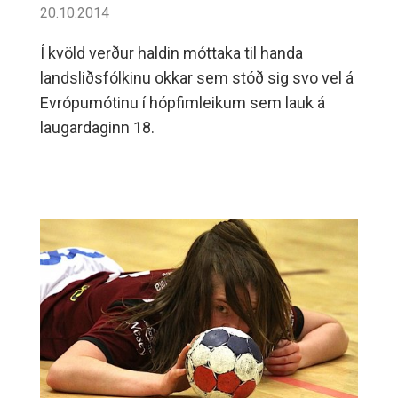
20.10.2014
Í kvöld verður haldin móttaka til handa
landsliðsfólkinu okkar sem stóð sig svo vel á
Evrópumótinu í hópfimleikum sem lauk á
laugardaginn 18.