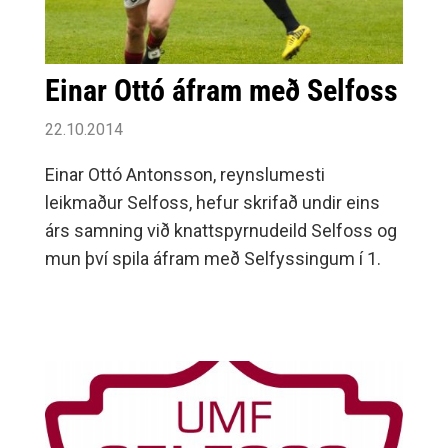
Einar Ottó áfram með Selfoss
22.10.2014
Einar Ottó Antonsson, reynslumesti
leikmaður Selfoss, hefur skrifað undir eins
árs samning við knattspyrnudeild Selfoss og
mun því spila áfram með Selfyssingum í 1.