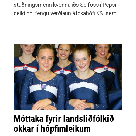
stuðningsmenn kvennaliðs Selfoss í Pepsi-
deildinni fengu verðlaun á lokahófi KSÍ sem
fram fór í höfuðstöðvum sambandsins í gær.
Móttaka fyrir landsliðfólkið
okkar í hópfimleikum