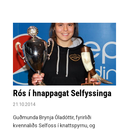
happadrættið og hið geysivinsæla
pakkauppboð.
Rós í hnappagat Selfyssinga
21.10.2014
Guðmunda Brynja Óladóttir, fyrirliði
kvennaliðs Selfoss í knattspyrnu, og