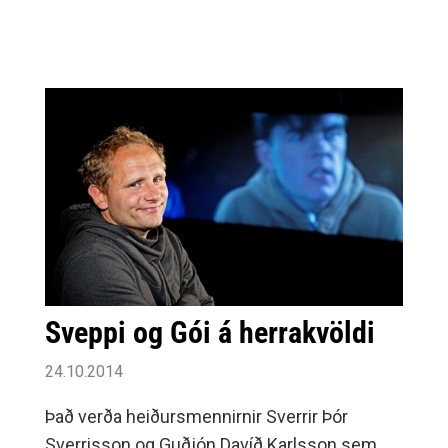
þriggja ára en keppnin mun áfram bera heitið
Coca Cola bikarinn.Stelpurnar okkar sækja FH
heim en önnur lið sem mætast í 16 liða
úrslitum kvenna eru: Fram-Grótta, Fjölnir-
Fylkir, HK-KA/Þór, Afturelding-ÍR, ÍBV 2-Haukar
og Stjarnan-ÍBV.
Sveppi og Gói á herrakvöldi
24.10.2014
Það verða heiðursmennirnir Sverrir Þór
Sverrisson og Guðjón Davíð Karlsson sem