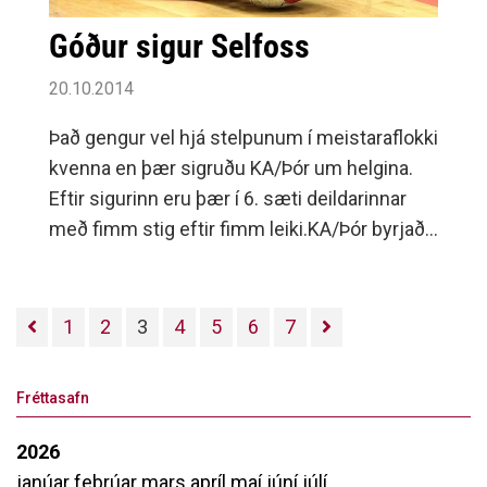
Góður sigur Selfoss
20.10.2014
Það gengur vel hjá stelpunum í meistaraflokki
kvenna en þær sigruðu KA/Þór um helgina.
Eftir sigurinn eru þær í 6. sæti deildarinnar
með fimm stig eftir fimm leiki.KA/Þór byrjaði
leikinn betur, var einu til tveimur mörkum yfir í
upphafi leiks en lið Selfoss fór fljótlega í gang
og jafnt var á flestum tölum seinni hluta fyrri
1
2
3
4
5
6
7
hálfleiksins.
Fréttasafn
2026
janúar
febrúar
mars
apríl
maí
júní
júlí