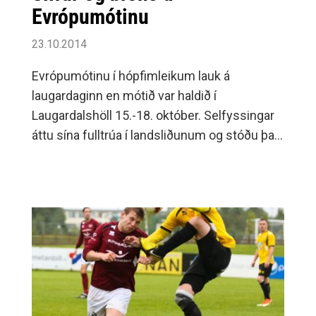
Evrópumótinu
23.10.2014
Evrópumótinu í hópfimleikum lauk á
laugardaginn en mótið var haldið í
Laugardalshöll 15.-18. október. Selfyssingar
áttu sína fulltrúa í landsliðunum og stóðu þau
sig mjög vel svo eftir var tekið.Kvennalið
Íslands endaði í öðru sæti eftir mjög harða
keppni við lið Svía en bæði lið voru
afburðargóð og gat keppnin farið á hvern
veginn sem er.