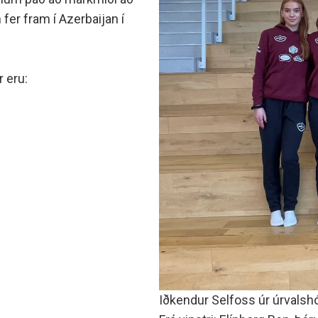
minjanefndar
fer fram í Azerbaijan í
r eru:
Iðkendur Selfoss úr úrvalsh