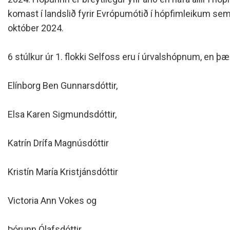
Siðareglur Umf. Selfoss
komast í landslið fyrir Evrópumótið í hópfimleikum sem 
Umgengnisreglur
október 2024.
6 stúlkur úr 1. flokki Selfoss eru í úrvalshópnum, en þæ
Elínborg Ben Gunnarsdóttir,
Elsa Karen Sigmundsdóttir,
Katrín Drífa Magnúsdóttir
Kristín María Kristjánsdóttir
Victoria Ann Vokes og
Þórunn Ólafsdóttir