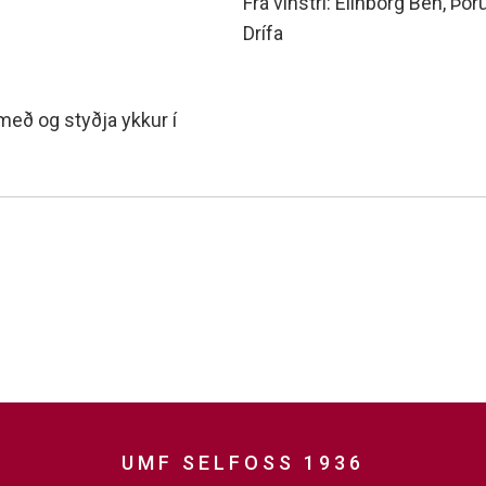
Frá vinstri: Elínborg Ben, Þór
Drífa
 með og styðja ykkur í
UMF SELFOSS 1936