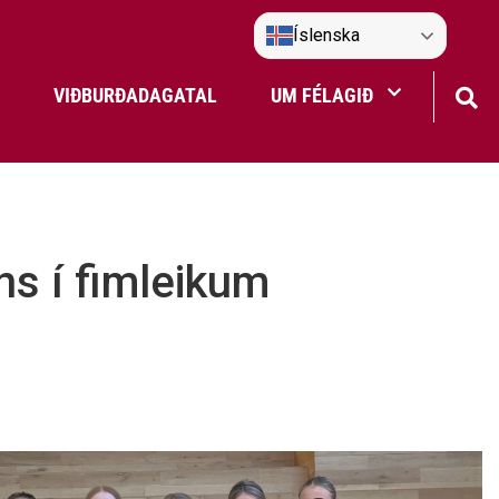
Íslenska
VIÐBURÐADAGATAL
UM FÉLAGIÐ
Frístundaakstur
Nefndir Umf. Selfoss
ns í fimleikum
tjón