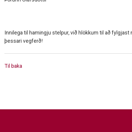
Innilega til hamingju stelpur, við hlökkum til að fylgjast
þessari vegferð!
Til baka