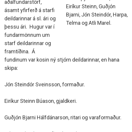
aðalfundarstörf,
Eiríkur Steinn, Guðjón
ásamt yfirferð á starfi
Bjarni, Jón Steindór, Harpa,
deildarinnar á sl. ári og
Telma og Atli Marel.
þessu ári. Hugur var í
fundarmönnum um
starf deildarinnar og
framtíðina. Á
fundinum var kosin ný stjórn deildarinnar, en hana
skipa:
Jón Steindór Sveinsson, formaður.
Eiríkur Steinn Búason, gjaldkeri.
Guðjón Bjarni Hálfdánarson, ritari og varaformaður.