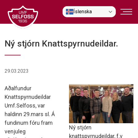
Fara
Íslenska
í
efni
Ný stjórn Knattspyrnudeildar.
29.03.2023
Aðalfundur
Knattspyrnudeildar
Umf.Selfoss, var
haldinn 29.mars sl. Á
fundinum fóru fram
Ný stjórn
venjuleg
knattspyrnudeildar, f.v