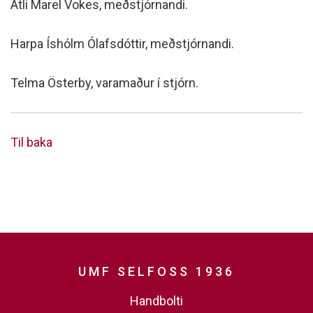
Atli Marel Vokes, meðstjórnandi.
Harpa Íshólm Ólafsdóttir, meðstjórnandi.
Telma Österby, varamaður í stjórn.
Til baka
UMF SELFOSS 1936
Handbolti