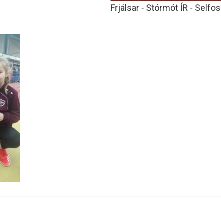
Frjálsar - Stórmót ÍR - Selfos