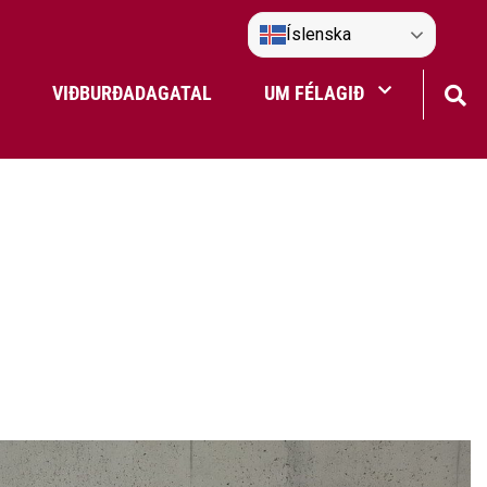
Íslenska
VIÐBURÐADAGATAL
UM FÉLAGIÐ
Frístundaakstur
Nefndir Umf. Selfoss
tjón