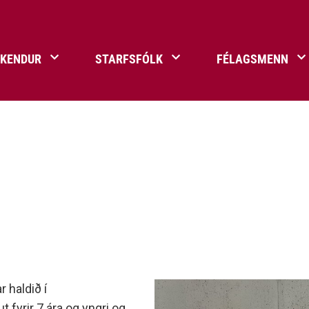
ÐKENDUR
STARFSFÓLK
FÉLAGSMENN
flur
a Umf. Selfoss
ningar
Umgengnisreglur
Selfossvöllur
Annað
öndals bikarinn
Afreks- og styrktarsjóður
agar, gull- og silfurmerki
Ársskýrslur Umf. Selfoss
astyrkur
Meiðsli á æfingu – skrá 
lk Umf. Selfoss
Bragi ársrit Umf. Selfoss
inn - Deild ársins
Formenn Umf. Selfoss
Jólasveinaþjónusta
Merki félagsins
 haldið í
Senda inn til Sögu- og
t fyrir 7 ára og yngri og