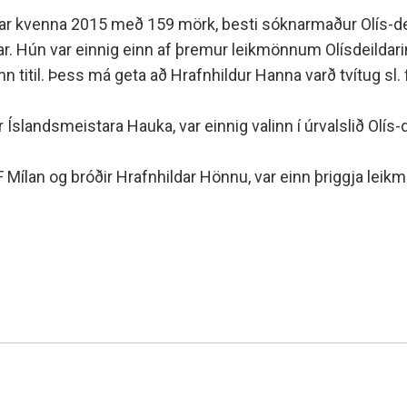
minjanefndar
ar kvenna 2015 með 159 mörk, besti sóknarmaður Olís-dei
innar. Hún var einnig einn af þremur leikmönnum Olísdeilda
ann titil. Þess má geta að Hrafnhildur Hanna varð tvítug sl
slandsmeistara Hauka, var einnig valinn í úrvalslið Olís-d
 Mílan og bróðir Hrafnhildar Hönnu, var einn þriggja leik