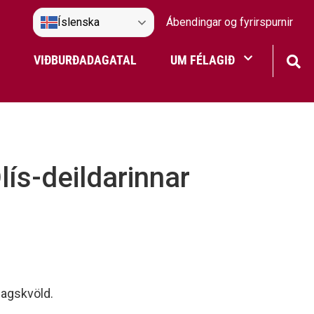
Íslenska
Ábendingar og fyrirspurnir
VIÐBURÐADAGATAL
UM FÉLAGIÐ
Frístundaakstur
Nefndir Umf. Selfoss
lís-deildarinnar
tjón
dagskvöld.