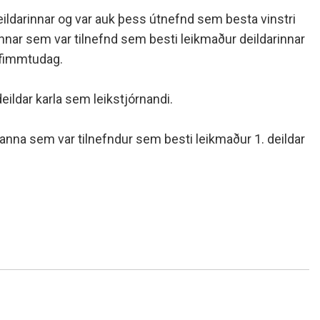
ldarinnar og var auk þess útnefnd sem besta vinstri
rinnar sem var tilnefnd sem besti leikmaður deildarinnar
. fimmtudag.
eildar karla sem leikstjórnandi.
manna sem var tilnefndur sem besti leikmaður 1. deildar