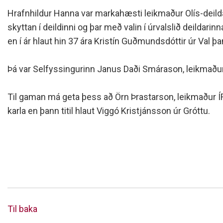
Siðareglur Umf. Selfoss
Hrafnhildur Hanna var markahæsti leikmaður Olís-deild
Umgengnisreglur
skyttan í deildinni og þar með valin í úrvalslið deildar
en í ár hlaut hin 37 ára Kristín Guðmundsdóttir úr Val þ
Þá var Selfyssingurinn Janus Daði Smárason, leikmaður Í
Til gaman má geta þess að Örn Þrastarson, leikmaður ÍF
karla en þann titil hlaut Viggó Kristjánsson úr Gróttu.
Til baka