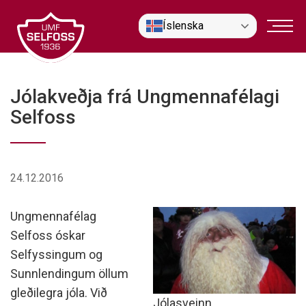
Fara
Íslenska
í
efni
Jólakveðja frá Ungmennafélagi
Selfoss
24.12.2016
Ungmennafélag
Selfoss óskar
Selfyssingum og
Sunnlendingum öllum
gleðilegra jóla. Við
Jólasveinn