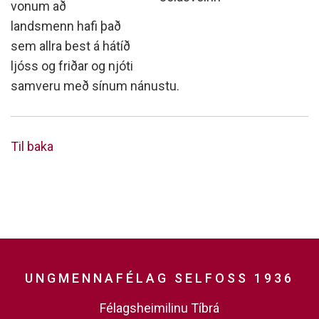
vonum að
landsmenn hafi það
sem allra best á hátíð
ljóss og friðar og njóti
samveru með sínum nánustu.
Til baka
UNGMENNAFÉLAG SELFOSS 1936
Félagsheimilinu Tíbrá