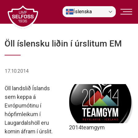
Fara
Íslenska
í
efni
Öll íslensku liðin í úrslitum EM
17.10.2014
Öll landslið Íslands
sem keppa á
Evrópumótinu í
hópfimleikum í
Laugardalshöll eru
2014teamgym
komin áfram í úrslit.