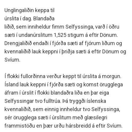
Unglingaliðin keppa til
úrslita í dag. Blandaða
liðið, sem inniheldur fimm Selfyssinga, varð í öðru
sæti í undanúrslitum 1,525 stigum á eftir Dönum.
Drengjaliðið endaði í fjórða sæti af fjórum liðum og
kvennaliðið lauk keppni í þriðja sæti á eftir Dönum og
Svíum.
Í flokki fullorðinna verður keppt til úrslita á morgun.
Ísland lauk keppni í fjórða sæti og komst örugglega
áfram í úrslit í flokki blandaðra liða en þar eiga
Selfyssingar tvo fulltrúa. Þá tryggði íslenska
kvennaliðið, sem einnig innheldur tvo Selfyssinga,
sér örugglega sæti í úrslitum með glæsilegri
frammistöðu en þær urðu hársbreidd á eftir Svíum.