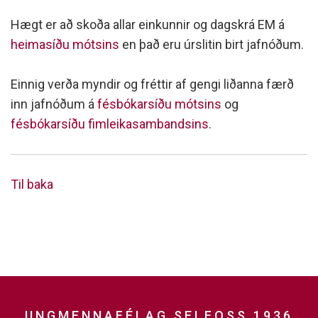
Hægt er að skoða allar einkunnir og dagskrá EM á
heimasíðu mótsins
en það eru úrslitin birt jafnóðum.
Einnig verða myndir og fréttir af gengi liðanna færð
inn jafnóðum á
fésbókarsíðu mótsins
og
fésbókarsíðu fimleikasambandsins
.
Til baka
UNGMENNAFÉLAG SELFOSS 1936