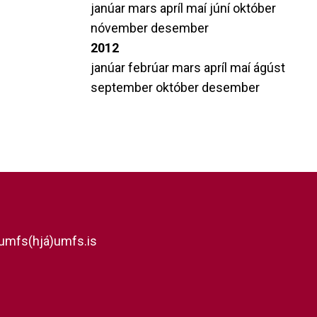
janúar
mars
apríl
maí
júní
október
nóvember
desember
2012
janúar
febrúar
mars
apríl
maí
ágúst
september
október
desember
umfs(hjá)umfs.is