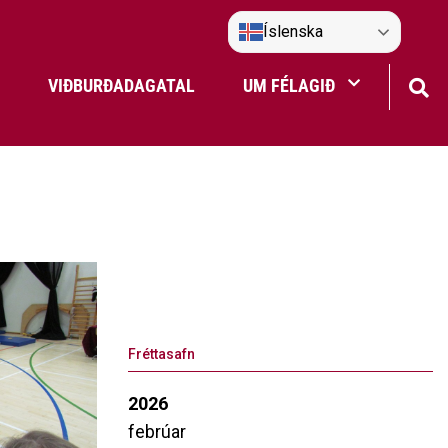
Íslenska
VIÐBURÐADAGATAL
UM FÉLAGIÐ
Frístundaakstur
Nefndir Umf. Selfoss
tjón
Fréttasafn
2026
febrúar