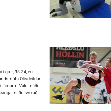
minjanefndar
i í gær, 35-34, en
slandsmóts Olísdeildar
 í járnum. Valur náði
ssingar náðu svo að
fleik voru liðin aðeins
 Rúmar 8 mínútur voru