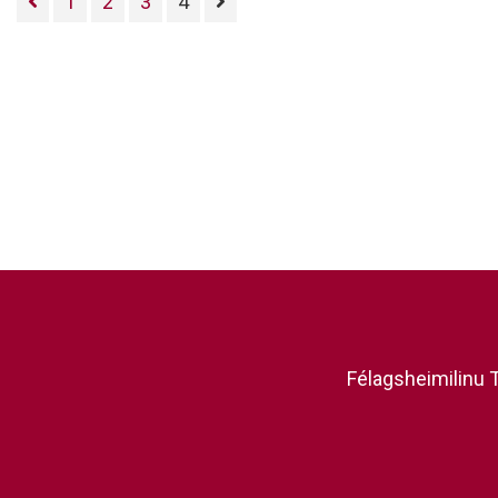
1
2
3
4
kl.
Félagsheimilinu T