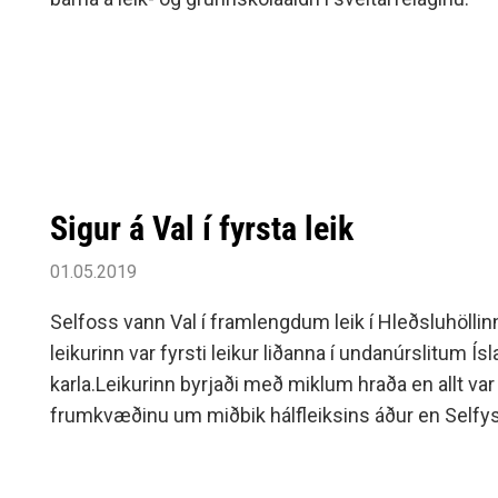
Siðareglur Umf. Selfoss
Umgengnisreglur
Sigur á Val í fyrsta leik
01.05.2019
Selfoss vann Val í framlengdum leik í Hleðsluhöllinn
leikurinn var fyrsti leikur liðanna í undanúrslitum Í
karla.Leikurinn byrjaði með miklum hraða en allt var
frumkvæðinu um miðbik hálfleiksins áður en Selfy
jafna leikinn aftur, staðan 17-17 í hálfleik.Í síðari hál
mistækari, en boltinn datt meira fyrir Val í byrjun.