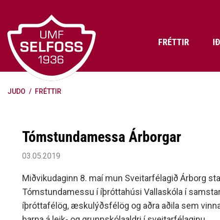
Fara
í
efni
FRÉTTIR
I
JUDO
/
FRÉTTIR
Frádráttarbærir styrkir til
Skráning iðkenda á Abler
Aðalstjórn Umf. Selfoss
íþróttafélaga
Lög, reglur og stefnur félagsins
Æfingatö
Skrifstof
Viðurken
Fræðslu- og forvarnarstefna Umf.
Björns Bl
Tómstundamessa Árborgar
Selfoss
Heiðursfél
Æfingagjöld
Frístund
Jafnréttisáætlun Umf. Selfoss
Íþróttafó
03.05.2019
Lög Umf. Selfoss
UMFÍ bikar
Miðvikudaginn 8. maí mun Sveitarfélagið Árborg stan
Persónuverndarstefna Umf.
Tómstundamessu í íþróttahúsi Vallaskóla í samstarf
Selfoss
íþróttafélög, æskulýðsfélög og aðra aðila sem vin
Reglugerð um fjáraflanir
barna á leik- og grunnskólaaldri í sveitarfélaginu.